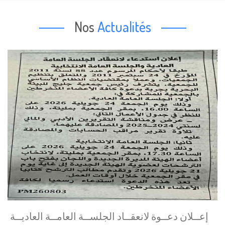
Nos
Actualités
إعــلان دعــوة لانعقــاد الجلســة العامــة العاديــة