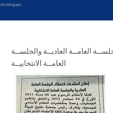
climatiques.
جلســة العامــة العاديــة والجلســة
العامــة الانتخابيــة