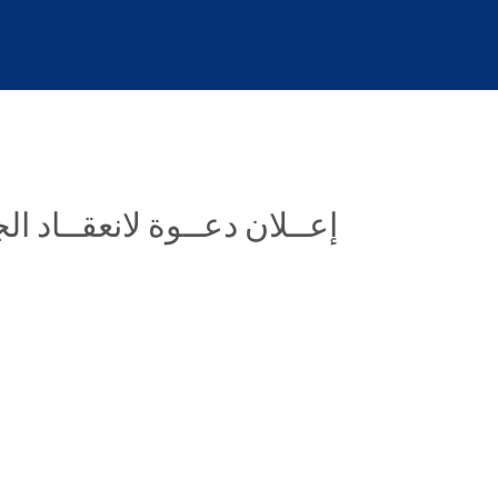
إعــلان دعــوة لانعقــاد ال