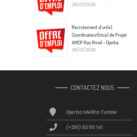
28/01/2026
Recrutement d’un(e)
Coordinateur(trice) de Projet
AMCP Ras Rmel – Djerba
28/01/2026
CONTACTEZ NOUS
Djerba Mellita Tunisie
(+216) 93 811 141